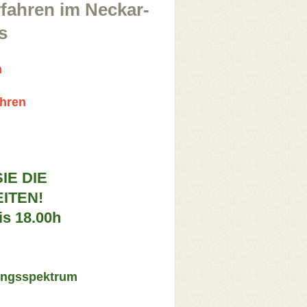
rfahren im Neckar-
is
n
r
ahren
IE DIE
ITEN!
is 18.00h
ungsspektrum