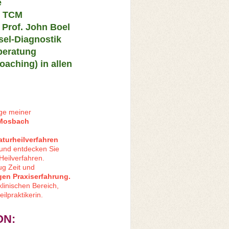
e
r TCM
Prof. John Boel
sel-Diagnostik
beratung
oaching) in allen
age meiner
n Mosbach
aturheilverfahren
und entdecken Sie
eilverfahren.
ug Zeit und
gen Praxiserfahrung.
klinischen Bereich,
ilpraktikerin.
ON: