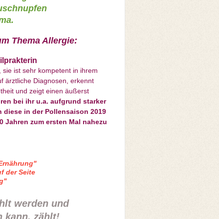
euschnupfen
hma.
zum Thema Allergie:
lprakterin
, sie ist sehr kompetent in ihrem
f ärztliche Diagnosen, erkennt
heit und zeigt einen äußerst
hren bei ihr u.a. aufgrund starker
diese in der Pollensaison 2019
 40 Jahren zum ersten Mal nahezu
Ernährung"
uf
der Seite
g"
ählt werden und
 kann, zählt!