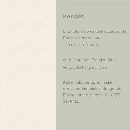
Kontakt
Bitte rufen Sie einfach während der
Praxiszeiten an unter
+49 0173 317 64 11
oder schreiben Sie eine Mail:
vera.gotsch@gmail.com
Außerhalb der Sprechzeiten
erreichen Sie mich in dringenden
Fällen unter der Mobil-Nr. 0173
3176411.