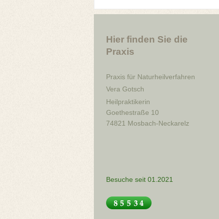
Hier finden Sie die
Praxis
Praxis für Naturheilverfahren
Vera Gotsch
Heilpraktikerin
Goethestraße
10
74821
Mosbach-Neckarelz
Besuche seit 01.2021